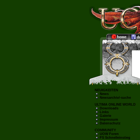
NEUIGKEITEN
News
Newsarchiv/-suche
ULTIMA ONLINE WORLD
Downloads
Links
Galerie
Impressum
Datenschutz
COMMUNITY
UOW Foren
FS Schnelleinstieg