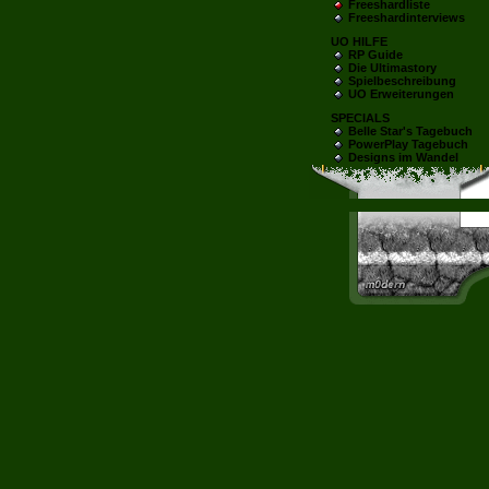
Freeshardliste
Freeshardinterviews
UO HILFE
RP Guide
Die Ultimastory
Spielbeschreibung
UO Erweiterungen
SPECIALS
Belle Star's Tagebuch
PowerPlay Tagebuch
Designs im Wandel