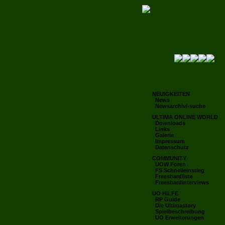
NEUIGKEITEN
News
Newsarchiv/-suche
ULTIMA ONLINE WORLD
Downloads
Links
Galerie
Impressum
Datenschutz
COMMUNITY
UOW Foren
FS Schnelleinstieg
Freeshardliste
Freeshardinterviews
UO HILFE
RP Guide
Die Ultimastory
Spielbeschreibung
UO Erweiterungen