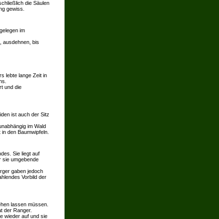
chließlich die Säulen
ng gewiss.
bgelegen im
n, ausdehnen, bis
 lebte lange Zeit in
hs.
rt und die
iden ist auch der Sitz
 unabhängig im Wald
t in den Baumwipfeln.
des. Sie liegt auf
er sie umgebende
ürger gaben jedoch
ahlendes Vorbild der
rgehen lassen müssen.
at der Ranger.
e wieder auf und sie