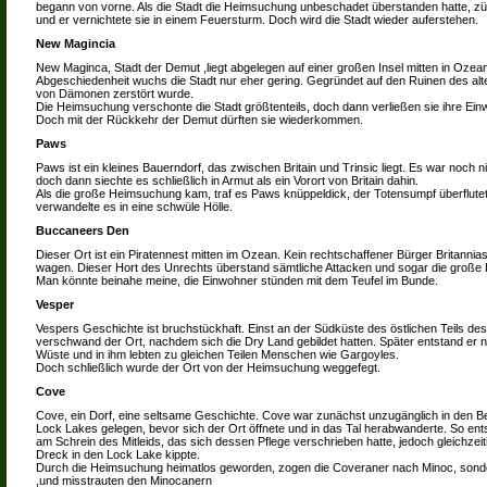
begann von vorne. Als die Stadt die Heimsuchung unbeschadet überstanden hatte, z
und er vernichtete sie in einem Feuersturm. Doch wird die Stadt wieder auferstehen.
New Magincia
New Maginca, Stadt der Demut ,liegt abgelegen auf einer großen Insel mitten in Ozea
Abgeschiedenheit wuchs die Stadt nur eher gering. Gegründet auf den Ruinen des al
von Dämonen zerstört wurde.
Die Heimsuchung verschonte die Stadt größtenteils, doch dann verließen sie ihre Ein
Doch mit der Rückkehr der Demut dürften sie wiederkommen.
Paws
Paws ist ein kleines Bauerndorf, das zwischen Britain und Trinsic liegt. Es war noch ni
doch dann siechte es schließlich in Armut als ein Vorort von Britain dahin.
Als die große Heimsuchung kam, traf es Paws knüppeldick, der Totensumpf überflute
verwandelte es in eine schwüle Hölle.
Buccaneers Den
Dieser Ort ist ein Piratennest mitten im Ozean. Kein rechtschaffener Bürger Britannia
wagen. Dieser Hort des Unrechts überstand sämtliche Attacken und sogar die groß
Man könnte beinahe meine, die Einwohner stünden mit dem Teufel im Bunde.
Vesper
Vespers Geschichte ist bruchstückhaft. Einst an der Südküste des östlichen Teils des
verschwand der Ort, nachdem sich die Dry Land gebildet hatten. Später entstand er n
Wüste und in ihm lebten zu gleichen Teilen Menschen wie Gargoyles.
Doch schließlich wurde der Ort von der Heimsuchung weggefegt.
Cove
Cove, ein Dorf, eine seltsame Geschichte. Cove war zunächst unzugänglich in den Be
Lock Lakes gelegen, bevor sich der Ort öffnete und in das Tal herabwanderte. So en
am Schrein des Mitleids, das sich dessen Pflege verschrieben hatte, jedoch gleichzei
Dreck in den Lock Lake kippte.
Durch die Heimsuchung heimatlos geworden, zogen die Coveraner nach Minoc, sonde
,und misstrauten den Minocanern