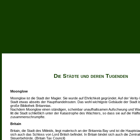
Die Städte und deren Tugenden
Moonglow
Moonglow ist die Stadt der Magier. Sie wurde auf Ehrlichkeit gegründet. Auf der Verity-I
Stadt etwas abseits der Haupthandelrouten. Das wohl wichtigste Gebäude der Stadt i
große Bibliothek Britannias.
Nachdem Moonglow einen ständigen, scheinbar unaufhaltsamen Aufschwung und Wach
litt die Stadt schließlich unter der Katastrophe des Wächters, so dass sie auf die Hälft
zusammenschrumpfte.
Britain
Britain, die Stadt des Mitleids, liegt malerisch an der Britannia Bay und ist die Haupts
sich auch das Schloss von Lord British befindet. In Britain bindet sich auch die Zentra
Steuerbehörde. (Britain Tax Council)