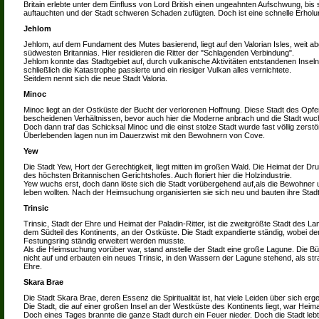
Britain erlebte unter dem Einfluss von Lord British einen ungeahnten Aufschwung, bis s
auftauchten und der Stadt schweren Schaden zufügten. Doch ist eine schnelle Erholu
Jehlom
Jehlom, auf dem Fundament des Mutes basierend, liegt auf den Valorian Isles, weit a
südwesten Britannias. Hier residieren die Ritter der "Schlagenden Verbindung".
Jehlom konnte das Stadtgebiet auf, durch vulkanische Aktivitäten entstandenen Insel
schließlich die Katastrophe passierte und ein riesiger Vulkan alles vernichtete.
Seitdem nennt sich die neue Stadt Valoria.
Minoc
Minoc liegt an der Ostküste der Bucht der verlorenen Hoffnung. Diese Stadt des Opfers
bescheidenen Verhältnissen, bevor auch hier die Moderne anbrach und die Stadt wuc
Doch dann traf das Schicksal Minoc und die einst stolze Stadt wurde fast völlig zerstö
Überlebenden lagen nun im Dauerzwist mit den Bewohnern von Cove.
Yew
Die Stadt Yew, Hort der Gerechtigkeit, liegt mitten im großen Wald. Die Heimat der Dru
des höchsten Britannischen Gerichtshofes. Auch floriert hier die Holzindustrie.
Yew wuchs erst, doch dann löste sich die Stadt vorübergehend auf,als die Bewohner
leben wollten. Nach der Heimsuchung organisierten sie sich neu und bauten ihre Stad
Trinsic
Trinsic, Stadt der Ehre und Heimat der Paladin-Ritter, ist die zweitgrößte Stadt des Lan
dem Südteil des Kontinents, an der Ostküste. Die Stadt expandierte ständig, wobei d
Festungsring ständig erweitert werden musste.
Als die Heimsuchung vorüber war, stand anstelle der Stadt eine große Lagune. Die B
nicht auf und erbauten ein neues Trinsic, in den Wassern der Lagune stehend, als str
Ehre.
Skara Brae
Die Stadt Skara Brae, deren Essenz die Spiritualität ist, hat viele Leiden über sich e
Die Stadt, die auf einer großen Insel an der Westküste des Kontinents liegt, war Heim
Doch eines Tages brannte die ganze Stadt durch ein Feuer nieder. Doch die Stadt lebt