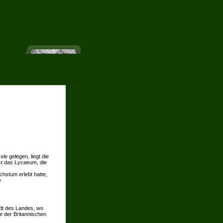
sle gelegen, liegt die
st das Lycaeum, die
stum erlebt hatte,
e
tadt des Landes, wo
le der Britannischen