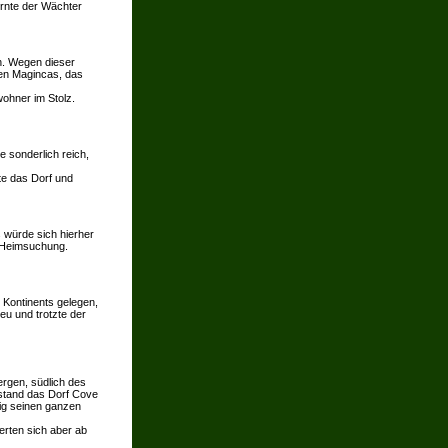
ürnte der Wächter
n. Wegen dieser
ten Magincas, das
wohner im Stolz.
e sonderlich reich,
te das Dorf und
s würde sich hierher
e Heimsuchung.
 Kontinents gelegen,
eu und trotzte der
rgen, südlich des
tstand das Dorf Cove
tig seinen ganzen
rten sich aber ab