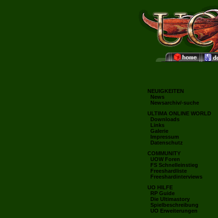
NEUIGKEITEN
News
Newsarchiv/-suche
ULTIMA ONLINE WORLD
Downloads
Links
Galerie
Impressum
Datenschutz
COMMUNITY
UOW Foren
FS Schnelleinstieg
Freeshardliste
Freeshardinterviews
UO HILFE
RP Guide
Die Ultimastory
Spielbeschreibung
UO Erweiterungen