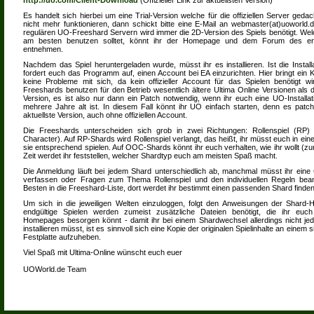
http://uo.com/Client-Download
(Offizieller Link zur aktuellsten Version)
Es handelt sich hierbei um eine Trial-Version welche für die offiziellen Server gedach
nicht mehr funktionieren, dann schickt bitte eine E-Mail an webmaster(at)uoworld.d
regulären UO-Freeshard Servern wird immer die 2D-Version des Spiels benötigt. Welc
am besten benutzen solltet, könnt ihr der Homepage und dem Forum des er
entnehmen.
Nachdem das Spiel heruntergeladen wurde, müsst ihr es installieren. Ist die Instal
fordert euch das Programm auf, einen Account bei EA einzurichten. Hier bringt ein 
keine Probleme mit sich, da kein offizieller Account für das Spielen benötigt 
Freeshards benutzen für den Betrieb wesentlich ältere Ultima Online Versionen als die 
Version, es ist also nur dann ein Patch notwendig, wenn ihr euch eine UO-Installat
mehrere Jahre alt ist. In diesem Fall könnt ihr UO einfach starten, denn es patcht
aktuellste Version, auch ohne offiziellen Account.
Die Freeshards unterscheiden sich grob in zwei Richtungen: Rollenspiel (R
Character). Auf RP-Shards wird Rollenspiel verlangt, das heißt, ihr müsst euch in ein
sie entsprechend spielen. Auf OOC-Shards könnt ihr euch verhalten, wie ihr wollt (zum
Zeit werdet ihr feststellen, welcher Shardtyp euch am meisten Spaß macht.
Die Anmeldung läuft bei jedem Shard unterschiedlich ab, manchmal müsst ihr eine
verfassen oder Fragen zum Thema Rollenspiel und den individuellen Regeln bea
Besten in die Freeshard-Liste, dort werdet ihr bestimmt einen passenden Shard finden
Um sich in die jeweiligen Welten einzuloggen, folgt den Anweisungen der Shard
endgültige Spielen werden zumeist zusätzliche Dateien benötigt, die ihr euch
Homepages besorgen könnt - damit ihr bei einem Shardwechsel allerdings nicht je
installieren müsst, ist es sinnvoll sich eine Kopie der originalen Spielinhalte an einem 
Festplatte aufzuheben.
Viel Spaß mit Ultima-Online wünscht euch euer
UOWorld.de Team