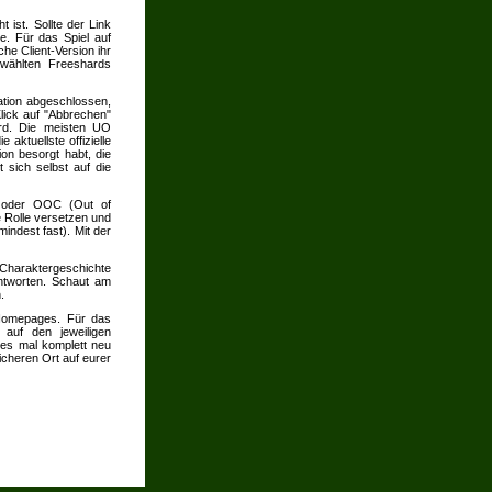
t ist. Sollte der Link
e. Für das Spiel auf
he Client-Version ihr
wählten Freeshards
lation abgeschlossen,
Klick auf "Abbrechen"
wird. Die meisten UO
aktuellste offizielle
ion besorgt habt, die
 sich selbst auf die
P) oder OOC (Out of
e Rolle versetzen und
indest fast). Mit der
 Charaktergeschichte
ntworten. Schaut am
.
-Homepages. Für das
 auf den jeweiligen
des mal komplett neu
sicheren Ort auf eurer