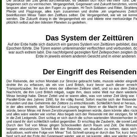
Die Struktur der Zeit geriet durcheinander, es bildeten sich noch viel mehr Tore. D
begannen sich zu vermischen. Vergangenheit, Gegenwart und Zukunft berührten, vermis
langsam aber sicher aus den Fugen zu geraten. Hi-Tech Soldaten und Ritter, Strahle
Pferde und Flugzeuge, alles kam zusammen und drohte ,ein ungeheures Zeitc
beeinflussten Minax Taten den Zeitfluss selber. Die Vergangenheit, wie wir sie kenn
werden. Die Zukunft drang in die Vergangenheit ein und bildete eine merkwürdige Par
plötzlich selbst auf den ödesten Planeten zu gedeihen.
Das System der Zeittüren
Auf der Erde hatte sich dadurch ein ganzes System von Zeittüren gebildet, das
Epochen führte. Die Türen waren untereinander verflochten und verbunden, 
war auch extrem labil. Die nachfolgend gezeigten fünf Zeitepochen zeigten (b
Erde in jeweils einem anderen Gesicht und in einer anderen Z
Der Eingriff des Reisenden
Der Reisende, der schon Mondain zur Strecke gebracht hatte, musste wieder eingreif
drohte ihn zu erfassen, als ein von Lord British, kurz bevor auch dieser erreich
Transportzauber, ihn durch eines der silbernen Zeittore stieß, und so aus dem Zeitr
Nachricht, die ihm Lord British mitgab, sagte ihm, dass seine Welt nur dann wied
Minax besiegt habe. Dieser Zettel und er waren alles, was von seiner Zeit übrig war. 
Parallel-Erde des Jahres 1990, für ihn völlig fremd. Sofort machte sich der Reisend
erkunden und das Geheimnis der Zeittore zu entschlüsseln. Schließlich fand er heraus,
in der alles entsteht, der Schlüssel zur Lösung war. Wenn er die Macht der Tore nut
würde, bevor Minax mit ihrem Zerstörungswerk beginnen würde, dann könnte alles rü
und alles wäre wieder wie vorher. Also begab sich der Reisende mit der einzigen, für M
in die Zeit Ledgends. Dort schlug er sich durch die schon wartenden Monsterhorden i
und stand ihr dort schließlich selbst gegenüber. Er erschlug die Zauberin, die soviel Leid 
Durch den Tod von Minax gingen Schockwellen durch Raum und Zeit. Die Monstre
begann einzustürzen. Schnell floh der Reisende, um draußen zu sehen, dass sich 
aufzulösen, wohl eine Folge von Minax' Tod. Schnell sprang er durch das Tor, kurz be
fand sich auf der Erde der Gegenwart wieder, wie er sie kannte, alles war wieder in Ord