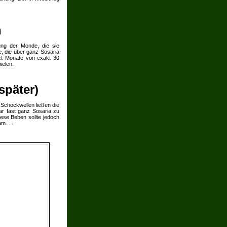
n
ung der Monde, die sie
e, die über ganz Sosaria
tzt Monate von exakt 30
ielen.
später)
 Schockwellen ließen die
r fast ganz Sosaria zu
ese Beben sollte jedoch
m.....