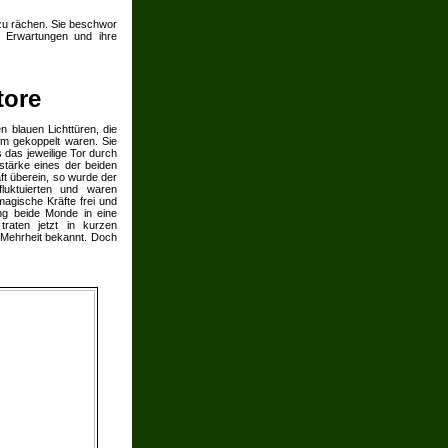
zu rächen. Sie beschwor
e Erwartungen und ihre
tore
 blauen Lichttüren, die
em gekoppelt waren. Sie
 das jeweilige Tor durch
stärke eines der beiden
ft überein, so wurde der
luktuierten und waren
agische Kräfte frei und
ng beide Monde in eine
raten jetzt in kurzen
 Mehrheit bekannt. Doch