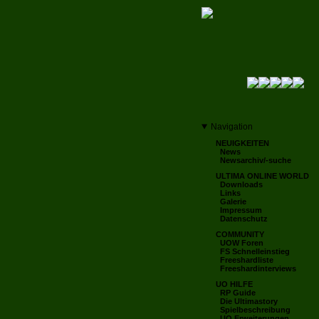
Navigation
NEUIGKEITEN
News
Newsarchiv/-suche
ULTIMA ONLINE WORLD
Downloads
Links
Galerie
Impressum
Datenschutz
COMMUNITY
UOW Foren
FS Schnelleinstieg
Freeshardliste
Freeshardinterviews
UO HILFE
RP Guide
Die Ultimastory
Spielbeschreibung
UO Erweiterungen