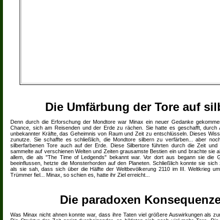
Die Umfärbung der Tore auf sil
Denn durch die Erforschung der Mondtore war Minax ein neuer Gedanke gekommen
Chance, sich am Reisenden und der Erde zu rächen. Sie hatte es geschafft, durch 
unbekannter Kräfte, das Geheimnis von Raum und Zeit zu entschlüsseln. Dieses Wisse
zunutze. Sie schaffte es schließlich, die Mondtore silbern zu verfärben... aber noc
silberfarbenen Tore auch auf der Erde. Diese Silbertore führten durch die Zeit und 
sammelte auf verschienen Welten und Zeiten grausamste Bestien ein und brachte sie alle
allem, die als "The Time of Ledgends" bekannt war. Vor dort aus begann sie die 
beeinflussen, hetzte die Monsterhorden auf den Planeten. Schließlich konnte sie sich
als sie sah, dass sich über die Hälfte der Weltbevölkerung 2110 im III. Weltkrieg u
Trümmer fiel... Minax, so schien es, hatte ihr Ziel erreicht...
Die paradoxen Konsequenz
Was Minax nicht ahnen konnte war, dass ihre Taten viel größere Auswirkungen als zun