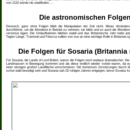
von 2110 würde nie stattfinden.....
Die astronomischen Folge
Dennoch, ganz ohne Folgen blieb die Manipulation der Zeit nicht. Minax Veränder
durchführte, um die Mondtore in Betrieb zu nehmen, sie blieb und so auch die Mondtor
verstreut lagen. Die Umlaufbahnen blieben stabil und das Britannische Jahr hatte je
Tagen Länge. Trammal und Felucca sollten von nun an eine wichtige Rolle in Britannia sp
Die Folgen für Sosaria (Britannia 
Für Sosaria, die Lands of Lord British, waren die Folgen noch weitaus dramatischer. Die
Landmassen in Bewegung kommen und als diese endlich wieder vorbei waren, da wa
einer einzigen großen Landfläche verschmolzen. Die immensen Zerstörungen durch di
schon bald beseitigt sein und Sosaria sah 20 ruhigen Jahren entgegen, bevor Exodus ka