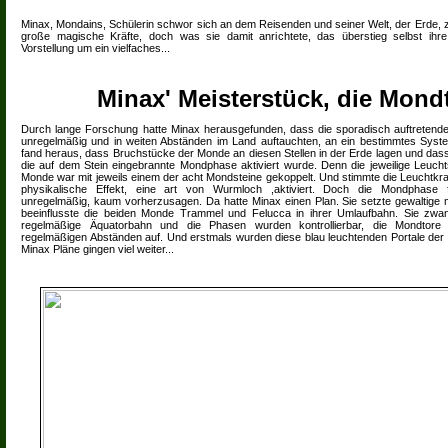
Minax, Mondains, Schülerin schwor sich an dem Reisenden und seiner Welt, der Erde, 
große magische Kräfte, doch was sie damit anrichtete, das überstieg selbst ihr
Vorstellung um ein vielfaches...
Minax' Meisterstück, die Mond
Durch lange Forschung hatte Minax herausgefunden, dass die sporadisch auftretenden
unregelmäßig und in weiten Abständen im Land auftauchten, an ein bestimmtes Syst
fand heraus, dass Bruchstücke der Monde an diesen Stellen in der Erde lagen und dass
die auf dem Stein eingebrannte Mondphase aktiviert wurde. Denn die jeweilige Leucht
Monde war mit jeweils einem der acht Mondsteine gekoppelt. Und stimmte die Leuchtkra
physikalische Effekt, eine art von Wurmloch ,aktiviert. Doch die Mondphase f
unregelmäßig, kaum vorherzusagen. Da hatte Minax einen Plan. Sie setzte gewaltige m
beeinflusste die beiden Monde Trammel und Felucca in ihrer Umlaufbahn. Sie zwa
regelmäßige Äquatorbahn und die Phasen wurden kontrollierbar, die Mondtore t
regelmäßigen Abständen auf. Und erstmals wurden diese blau leuchtenden Portale der
Minax Pläne gingen viel weiter...