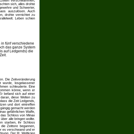
ie Zeiten verschwammen,
chten sich, alles drohte
ngewehre und Schwerter,
haos auszulösen. Auch
en, drohte vernichtet zu
allelwelt. Leben schien
 in fünf verschiedene
doch das ganze System
is auf Ledgends) die
eit.
en. Die Zeitveränderung
t wurde, losgelassener
ahmen schleuderte. Eine
erkommen könne, wenn er
Er befand sich auf einer
e daran, diese Welten zu
 dass die Zeit Ledgends,
zen und dort eintreffen
ckgängig gemacht werden
inax gefährlichen Waffe,
n das Schloss von Minax
über alle bringen wollte.
n starben, ihr Schloss
die Zeittore begannen,
vor es verschwand und er
nung. Der III .Weltkrieg