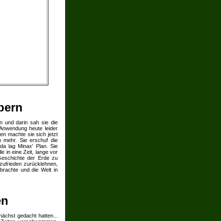
bern
 und darin sah sie die
Anwendung heute leider
n machte sie sich jetzt
h mehr. Sie erschuf die
da lag Minax' Plan. Sie
 in eine Zeit, lange vor
Geschichte der Erde zu
 zufrieden zurücklehnen,
mbrachte und die Welt in
en
ächst gedacht hatten...