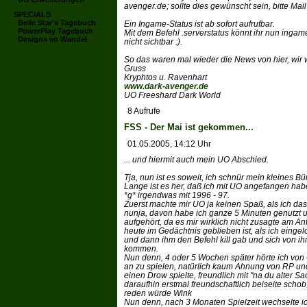
avenger.de; sollte dies gewünscht sein, bitte Mai
SPECIALS
Belle Star's Tagebuch
Ein Ingame-Status ist ab sofort aufrufbar.
PowerPlay Tagebuch
Mit dem Befehl .serverstatus könnt ihr nun ingam
Designs im Wandel
nicht sichtbar :).
So das waren mal wieder die News von hier, wi
Gruss
Kryphtos u. Ravenhart
www.dark-avenger.de
UO Freeshard Dark World
8 Aufrufe
FSS - Der Mai ist gekommen...
01.05.2005, 14:12 Uhr
... und hiermit auch mein UO Abschied.
Tja, nun ist es soweit, ich schnür mein kleines
Lange ist es her, daß ich mit UO angefangen hab
*g* irgendwas mit 1996 - 97.
Zuerst machte mir UO ja keinen Spaß, als ich das 
nunja, davon habe ich ganze 5 Minuten genutzt 
aufgehört, da es mir wirklich nicht zusagte am Anf
heute im Gedächtnis geblieben ist, als ich eing
und dann ihm den Befehl kill gab und sich von ih
kommen.
Nun denn, 4 oder 5 Wochen später hörte ich von 
an zu spielen, natürlich kaum Ahnung von RP und
einen Drow spielte, freundlich mit "na du alter Sa
daraufhin erstmal freundschaftlich beiseite scho
reden würde Wink
Nun denn, nach 3 Monaten Spielzeit wechselte i