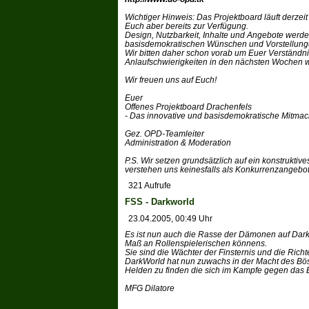
Wichtiger Hinweis: Das Projektboard läuft derzeit
Euch aber bereits zur Verfügung.
Design, Nutzbarkeit, Inhalte und Angebote werd
basisdemokratischen Wünschen und Vorstellungen
Wir bitten daher schon vorab um Euer Verständnis
Anlaufschwierigkeiten in den nächsten Wochen 
Wir freuen uns auf Euch!
Euer
Offenes Projektboard Drachenfels
- Das innovative und basisdemokratische Mitmach
Gez. OPD-Teamleiter
Administration & Moderation
P.S. Wir setzen grundsätzlich auf ein konstrukti
verstehen uns keinesfalls als Konkurrenzangebot
321 Aufrufe
FSS - Darkworld
23.04.2005, 00:49 Uhr
Es ist nun auch die Rasse der Dämonen auf Dark
Maß an Rollenspielerischen könnens.
Sie sind die Wächter der Finsternis und die Richt
DarkWorld hat nun zuwachs in der Macht des Böse
Helden zu finden die sich im Kampfe gegen das B
MFG Dilatore