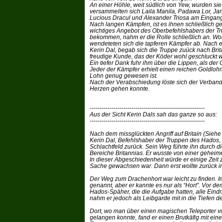
An einer Höhle, weit südlich von Yew, wurden si
versammelten sich Laila Manila, Padawa Lor, Ja
Lucious Dracul und Alexander Triosa am Eingan
Nach langen Kämpfen, ist es ihnen schließlich ge
wichtiges Angebot des Oberbefehlshabers der Tr
bekommen, nahm er die Rolle schließlich an. Woh
wendeteten sich die tapferen Kämpfer ab. Nach er
Kerin Dal, begab sich die Truppe zuück nach Brit
freudige Kunde, das der Köder wohl geschluckt w
Ein tiefer Dank fuhr ihm über die Lippen, als der
Jeder der Kämpfer erhielt einen reichen Goldloh
Lohn genug gewesen ist.
Nach der Verabschiedung löste sich der Verband 
Herzen gehen konnte.
----------------------------------------------------------
Aus der Sicht Kerin Dals sah das ganze so aus:
----------------------------------------------------------
Nach dem missglückten Angriff auf Britain (Sieh
Kerin Dal, Befehlshaber der Truppen des Hados,
Schlachtfeld zurück. Sein Weg führte ihn durch d
Bereiche Britannias. Er wusste von einer geheim
In dieser Abgeschiedenheit würde er einige Zeit 
Sache gewachsen war. Dann erst wollte zurück in
Der Weg zum Drachenhort war leicht zu finden.
genannt, aber er kannte es nur als “Hort”. Vor d
Hados-Späher, die die Aufgabe hatten, alle Eindri
nahm er jedoch als Leibgarde mit in die Tiefen d
Dort, wo man über einen magischen Teleporter vo
gelangen konnte, fand er einen Brutkäfig mit e