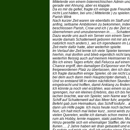
Mittelerde von einem österreichischen Admin und fi
gerade viel Ahnung, aber es klappte.
Da es mir da gefiel, fragte ich einige gute Freund
nicht Lust hätten, bei uns ( Mittelerde ) zu spi
Parish Wink
Nach kurzer Zeit waren sie ebenfalls im Staff un
anfing, seltsame Ambitionen zu bekommen, indem 
beschlossen Parish, Crow und ich ( zu der Zeit 
übernehmen und umzubenennen in........Schatten
Dazu wurde uns auch ein Server von einem Seer be
wurde damals Schattenwelt geboren mit mir als e
natürlich noch anders )...wo ich irgendwann im La
Zeit mehr dafür hatte, aber weiterhin spielte.
Im Verlauf der Zeit lernte ich viele Spieler kenn
hierhin, mal dorthin und blieb eigentlich nicht l
weiterhin fleissig auch auf meinem Heimserver tra
Bis ich eines Tages erfuhr, daß Felucca auf ein
Chance ergriff, den damaligen ExSponsor von Fe
freigewordenen Platz zu überlassen, den ich da
Ich fragte daraufhin einige Spieler, ob sie nicht
bei dem auch dann mein Hauptscripter damals, Los
Und so entstand MI in vielen nächtlichen Stunden
eingebracht und hofften, damit Anklang zu finden,
Ich könnte ja noch viel erzählen, was einem so
sprengen, nur ein kleines Erlebnis, das ich bis h
lachen brachte, war ein Spieler, sein Name war S
Schiff auf Schattenwelt auf das Meer fuhr, angelt
Befehl gab zum Heimatkurs, das Schiff losfuhr...
dann um Hilfe pagte. Ich muss heute noch lache
Nun, ich halt mich mal lieber kurz...sonst wird
vielen Querelen, wollte ich damals schon meine 
rum als Hobby, lernte mappen, static patchen, Mult
Hinzu gesellte sich ein ehemaliger Staffler, der mi
Ilurien..... 2 Jahre haben wir dran gebastelt und es 
Er redete auf mich ein, daß ich wieder einen Sha