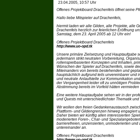
23.04.2005, 10:57 Uhr
Offenes Projektboard Drachenfels öffnet seine Pf
Hallo liebe Mitspieler auf Drachenfels,
hiermit laden wir alle Gilden, alle Projekte, all
Drachenfels herzlich zur feierlichen Eröffnung 
Samstag, dem 23. April 2005 ab 12 Uhr ein!
Offenes Projektboard Drachenfels
http://www.uo-opd.tk
Unsere primäre Zielsetzung und Hauptaufgabe s
jedermann strikt neutralen Vorbereitung, Organis
rollenspielbasierten Konzepten und Inhalten, pri
Wünschen der Spieler auf Drachenfels, sowie d
Miteinanders von bereits bestehenden und gepla
hauptsächlich aufgrund teils unvereinbarer und i
und neutrale Anlaufstelle zur Kommunikation und 
der Vergangenheit leider oft zu unnötigen Prob
Abstimmung bereits im Vorfeld hätten vermieden 
Eine weitere Hauptaufgabe sehen wir in der pro
und Quests mit unterschiedlichster Thematik und
Wir wollen den freien Gedankenaustausch zwisc
Plattform- und Gildengrenzen hinweg engagiert 
Daher bieten wir künftig allen interessierten Sp
moderierten Foren-, Chat- und Spezialangeboten
barrierefreien, unzensierten, unmoderierten un
untereinander an.
Offenes Projektboard Drachenfels
http://www.uo-opd.tk