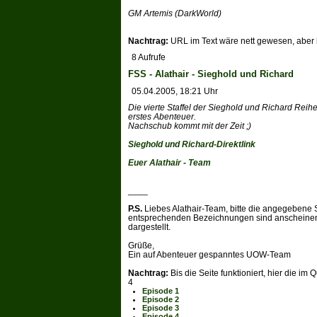
GM Artemis (DarkWorld)
Nachtrag:
URL im Text wäre nett gewesen, aber h
8 Aufrufe
FSS - Alathair - Sieghold und Richard
05.04.2005, 18:21 Uhr
Die vierte Staffel der Sieghold und Richard Reihe 
erstes Abenteuer.
Nachschub kommt mit der Zeit ;)
Sieghold und Richard-Direktlink
Euer Alathair - Team
____
P.S.
Liebes Alathair-Team, bitte die angegebene S
entsprechenden Bezeichnungen sind anscheinen
dargestellt.
Grüße,
Ein auf Abenteuer gespanntes UOW-Team
Nachtrag:
Bis die Seite funktioniert, hier die im
4
Episode 1
Episode 2
Episode 3
Episode 4