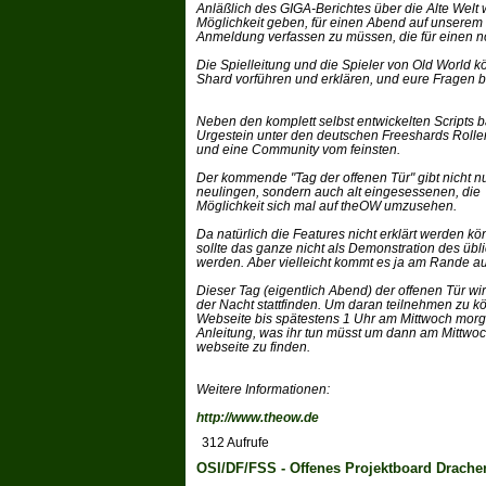
Anläßlich des GIGA-Berichtes über die Alte Welt 
Möglichkeit geben, für einen Abend auf unserem
Anmeldung verfassen zu müssen, die für einen no
Die Spielleitung und die Spieler von Old World
Shard vorführen und erklären, und eure Fragen 
Neben den komplett selbst entwickelten Scripts 
Urgestein unter den deutschen Freeshards Rolle
und eine Community vom feinsten.
Der kommende "Tag der offenen Tür" gibt nicht n
neulingen, sondern auch alt eingesessenen, die
Möglichkeit sich mal auf theOW umzusehen.
Da natürlich die Features nicht erklärt werden kön
sollte das ganze nicht als Demonstration des üb
werden. Aber vielleicht kommt es ja am Rande a
Dieser Tag (eigentlich Abend) der offenen Tür w
der Nacht stattfinden. Um daran teilnehmen zu kö
Webseite bis spätestens 1 Uhr am Mittwoch morg
Anleitung, was ihr tun müsst um dann am Mittwoc
webseite zu finden.
Weitere Informationen:
http://www.theow.de
312 Aufrufe
OSI/DF/FSS - Offenes Projektboard Drachenf