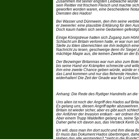
Zusammen mit seiner engsten Leibwache würde er 
sein Reittier mit frischem Fleisch und machte sic
geworfen worden waren, eine bescheidene Notunte
Diensten des Hados!
Bei Wasser und Dünnwein, den ihm seine verblie
er zweierlei: eine plausible Erklärung für den A
Doch kaum hatten sich seine Gedanken gefestigt,
Einige Königstreue hatten sich Zugang zum Höhlen
Schlacht um Britain verloren hatte, er war nun s
Stelle zu töten überreichten sie ihm lediglich ei
Nachricht zu lesen, geschweige denn ihr Siegel z
mächtige Magie aus, die keinen Zweifel an der Ec
Der Bezwinger Britannias war nun also zum Bote
bis seine Hand vor Krämpfen schmerzte und willi
ihm eine zweite Chance geben würde, würde er 
das Land kommen und nur das flehende Heulen d
widerhallen! Die Zeit der Gnade war für Lord Kerin
Anhang: Die Rede des Rydiger Handrells an die
Uns allen ist noch der Angriff des Hados auf Brita
Es gelang uns, diesen Angriff tapfer abzuwehren.
Britain ist wieder sicher, aber es gibt auch schle
der Anführer der Invasion entkam - wir ordnen i
Aber einem Trupp Waldelfen gelang es, seine Spu
Daher gehe ich davon aus, das Versteck Kerin D
Ich will, dass man ihn dort sucht und ihm diese Bo
Er muss das Dokument Hados überbringen, daher 
Haben das alle verstanden? *sieht in die Runde* 