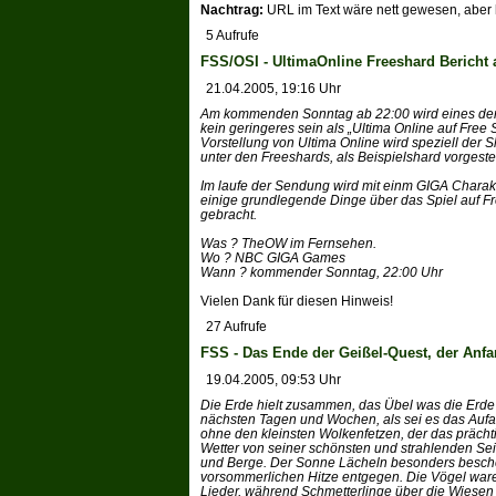
Nachtrag:
URL im Text wäre nett gewesen, aber h
5 Aufrufe
FSS/OSI - UltimaOnline Freeshard Bericht
21.04.2005, 19:16 Uhr
Am kommenden Sonntag ab 22:00 wird eines de
kein geringeres sein als „Ultima Online auf Free
Vorstellung von Ultima Online wird speziell der 
unter den Freeshards, als Beispielshard vorgeste
Im laufe der Sendung wird mit einm GIGA Chara
einige grundlegende Dinge über das Spiel auf F
gebracht.
Was ? TheOW im Fernsehen.
Wo ? NBC GIGA Games
Wann ? kommender Sonntag, 22:00 Uhr
Vielen Dank für diesen Hinweis!
27 Aufrufe
FSS - Das Ende der Geißel-Quest, der Anfa
19.04.2005, 09:53 Uhr
Die Erde hielt zusammen, das Übel was die Erde 
nächsten Tagen und Wochen, als sei es das Aufa
ohne den kleinsten Wolkenfetzen, der das prächti
Wetter von seiner schönsten und strahlenden Se
und Berge. Der Sonne Lächeln besonders beschen
vorsommerlichen Hitze entgegen. Die Vögel waren
Lieder, während Schmetterlinge über die Wiesen