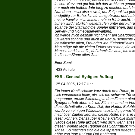
lassen. Kurz und gut hab ich das wohl nun gema
nur noch ein halbes Jahr lang zu machen und da
Nun denn, es ist also soweit, der Zeitpunkt ist 
endgültig zur Ruhe. Ich bin ausgebrannt und ha
meine Familie mich immer mehr in RL braucht, i
Ilurien wird natürlich weiterlaufen unter der Füh
solange der Staff und die Spieler mitziehen, das
Server- und Homepageverwaltung.
Ich werde mich definitiv nicht mehr am Shardges
Es waren schöne und auch ab und zu schlechte Ze
ich wünsche allen, Freunden wie "Feinden" alles
Man möge mir die vielen Fehler verzeihen, die ich
Mensch und ich hoffe, daß damit für viele, die mi
In diesem Sinne alles Gute
Euer Semi
438 Aufrufe
FSS - General Rydigers Auftrag
25.04.2005, 12:17 Uhr
Ein lauter Knall schallte kurz durch den Raum, i
sich versammelt hatte, als sich die schwere Tür 
gespannte, ernste Stimmung in dem Zimmer nied
Rydiger erhob abermals die Stimme, um den Ver
diese Schriftrolle zu Kerin Dal, der Hados-Befeh
wurde von einigen Waldelben ausfindig gemacht." 
mächtiger Zauber liegt auf dieser Rolle, sie ist in
lesen können. Der zauber ist eine kraftvolle Mi
Hados diese Rolle aktiviert, wird sich, wenn alles 
diesen Worten legte Rydiger das Schriftstück mi
Triosa. So machten sich die die tapferen Krieger
nähe von Yew zu Kerin Dal zu bingen.