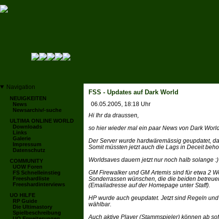
Navigation
FSS - Updates auf Dark World
NEUIGKEITEN
06.05.2005, 18:18 Uhr
News
Newsarchiv/-suche
Hi Ihr da draussen,
ULTIMA ONLINE WORLD
Downloads
so hier wieder mal ein paar News von Dark Worl
Links
Galerie
Der Server wurde hardwäremässig geupdatet, das
Impressum
Somit müssten jetzt auch die Lags in Deceit behob
Datenschutz
Worldsaves dauern jetzt nur noch halb solange :)
COMMUNITY
UOW Foren
GM Firewalker und GM Artemis sind für etwa 2 Wo
FS Schnelleinstieg
Freeshardliste
Sonderrassen wünschen, die die beiden betreuen
Freeshardinterviews
(Emailadresse auf der Homepage unter Staff).
UO HILFE
HP wurde auch geupdatet. Jetzt sind Regeln und 
RP Guide
wählbar.
Die Ultimastory
Spielbeschreibung
Auch aktive Player (Stammspieler) können ab s
UO Erweiterungen