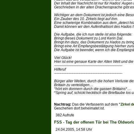
Der Inhalt der Nachricht ist nur für Hados’ Augen
Geschrieben in der alten Drachensprache gibt es 
Wichtiger an dem Dokument ist jedoch eine Beso
Ein Zauber des 10. Zirkels liegt auf ihm.
Eine schwierige Kombination aus dem „detect hi
Damit können wir den Aufenthaltsort des Hados 
Die Aufgabe, die ich nun stelle ist also folgende:
Bringt dieses Dokument zu Lord Kerin Dal.
Bringt ihn dazu, das Dokument zu Hados zu brin
Bringt eine Art Empfangsbestätigung hierher zur
Die Aufgabe ist beendet, wenn ich die Empfangs
Viel Glück!
Hier ist eine genaue Karte der Alten Welt und die
---------------------------------------------------------
Hilferuf
---------------------------------------------------------
Bürger aller Welten, durch die hohen Verluste des 
Brittain zu verteidigen....
*hört ein donnern durch die gassen Brittains*....
*Spring auf, schickt hecktisch die Brieftaube los 
Nachtrag:
Das die Verfasserin auf dem
"Zirkel d
Geschehen dort beheimatet ist.
382 Aufrufe
FSS - Tag der offenen Tür bei The Oldworl
24.04.2005, 14:58 Uhr