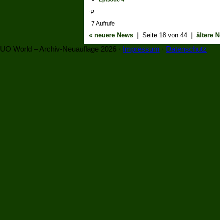
:P
7 Aufrufe
« neuere News
| Seite 18 von 44 |
ältere 
UO World – Archiv-Neuauflage 2026 ·
Impressum
·
Datenschutz