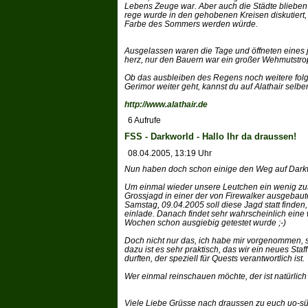
Lebens Zeuge war. Aber auch die Städte blieben
rege wurde in den gehobenen Kreisen diskutiert
Farbe des Sommers werden würde.
Ausgelassen waren die Tage und öffneten eines 
herz, nur den Bauern war ein großer Wehmutstro
Ob das ausbleiben des Regens noch weitere folg
Gerimor weiter geht, kannst du auf Alathair selbe
http://www.alathair.de
6 Aufrufe
FSS - Darkworld - Hallo Ihr da draussen!
08.04.2005, 13:19 Uhr
Nun haben doch schon einige den Weg auf Dark
Um einmal wieder unsere Leutchen ein wenig z
Grossjagd in einer der von Firewalker ausgebau
Samstag, 09.04.2005 soll diese Jagd statt finden, 
einlade. Danach findet sehr wahrscheinlich eine w
Wochen schon ausgiebig getestet wurde ;-)
Doch nicht nur das, ich habe mir vorgenommen, so
dazu ist es sehr praktisch, das wir ein neues St
durften, der speziell für Quests verantwortlich ist.
Wer einmal reinschauen möchte, der ist natürlich 
Viele Liebe Grüsse nach draussen zu euch uo-sü