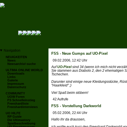
Navigation
FSS - Neue Gumps auf UO-Pixel
NEUIGKEITEN
09.02.2006, 12:42 Uhr
News
Newsarchiv/-suche
Auf
UO-Pixel
sind 34 (wenn ich mich nicht verzä
ULTIMA ONLINE WORLD
Sie stammen aus Diabolo 2, den 2 ehemaligen Sh
Downloads
Tschechen.
Links
Galerie
Darunter sind einige neue Kleidungsstücke, Rüs
Impressum
"Haarkleid" ;)
Datenschutz
Viel Spaß beim stöbern!
COMMUNITY
UOW Foren
42 Aufrufe
FS Schnelleinstieg
Freeshardliste
FSS - Vorstellung Darkworld
Freeshardinterviews
05.02.2006, 22:44 Uhr
UO HILFE
RP Guide
Hallo ihr da draussen,
Die Ultimastory
Spielbeschreibung
ich wollte euch kurz den Freeshard Darkworld vor
UO Erweiterungen