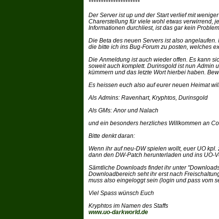
*********************
Der Server ist up und der Start verlief mit wenige
Charerstellung für viele wohl etwas verwirrend, 
Informationen durchliest, ist das gar kein Problem
Die Beta des neuen Servers ist also angelaufen. 
die bitte ich ins Bug-Forum zu posten, welches e
Die Anmeldung ist auch wieder offen. Es kann si
soweit auch komplett. Durinsgold ist nun Admin 
kümmern und das letzte Wort hierbei haben. Bewe
Es heissen euch also auf eurer neuen Heimat wi
Als Admins: Ravenhart, Kryphtos, Durinsgold
Als GMs: Anor und Nalach
und ein besonders herzliches Willkommen an Coun
Bitte denkt daran:
Wenn ihr auf neu-DW spielen wollt, euer UO kpl.
dann den DW-Patch herunterladen und ins UO-Ve
Sämtliche Downloads findet ihr unter "Downloads"
Downloadbereich seht ihr erst nach Freischaltu
muss also eingeloggt sein (login und pass vom 
Viel Spass wünsch Euch
Kryphtos im Namen des Staffs
www.uo-darkworld.de