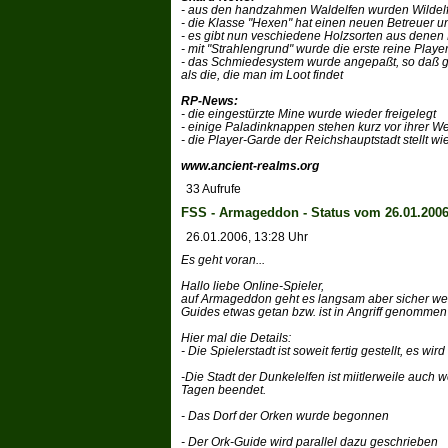
- aus den handzahmen Waldelfen wurden Wildelf
- die Klasse "Hexen" hat einen neuen Betreuer 
- es gibt nun veschiedene Holzsorten aus dene
- mit "Strahlengrund" wurde die erste reine Playe
- das Schmiedesystem wurde angepaßt, so daß g
als die, die man im Loot findet
RP-News:
- die eingestürzte Mine wurde wieder freigelegt
- einige Paladinknappen stehen kurz vor ihrer W
- die Player-Garde der Reichshauptstadt stellt wi
www.ancient-realms.org
33 Aufrufe
FSS - Armageddon - Status vom 26.01.200
26.01.2006, 13:28 Uhr
Es geht voran...
Hallo liebe Online-Spieler,
auf Armageddon geht es langsam aber sicher weit
Guides etwas getan bzw. ist in Angriff genomme
Hier mal die Details:
- Die Spielerstadt ist soweit fertig gestellt, es wi
-Die Stadt der Dunkelelfen ist miitlerweile auch
Tagen beendet.
- Das Dorf der Orken wurde begonnen
- Der Ork-Guide wird parallel dazu geschrieben