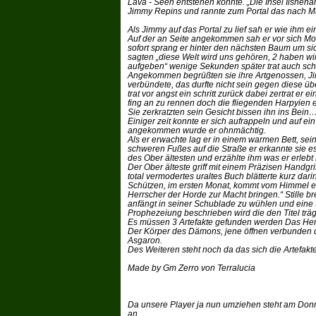
Lava - Seen entstehen könnte. „Die Insel Ilshena
Jimmy Repins und rannte zum Portal das nach Ma
Als Jimmy auf das Portal zu lief sah er wie ihm e
Auf der an Seite angekommen sah er vor sich Mon
sofort sprang er hinter den nächsten Baum um sic
sagten „diese Welt wird uns gehören, 2 haben wi
aufgeben“ wenige Sekunden später trat auch schon
Angekommen begrüßten sie ihre Artgenossen, Ji
verbündete, das durfte nicht sein gegen diese ü
trat vor angst ein schritt zurück dabei zertrat er
fing an zu rennen doch die fliegenden Harpyien e
Sie zerkratzten sein Gesicht bissen ihn ins Bein
Einiger zeit konnte er sich aufrappeln und auf ei
angekommen wurde er ohnmächtig.
Als er erwachte lag er in einem warmen Bett, se
schweren Fußes auf die Straße er erkannte sie 
des Ober ältesten und erzählte ihm was er erlebt
Der Ober älteste griff mit einem Präzisen Handgriff
total vermodertes uraltes Buch blätterte kurz dar
Schützen, im ersten Monat, kommt vom Himmel ei
Herrscher der Horde zur Macht bringen.“ Stille brei
anfängt in seiner Schublade zu wühlen und eine S
Prophezeiung beschrieben wird die den Titel träg
Es müssen 3 Artefakte gefunden werden Das He
Der Körper des Dämons, jene öffnen verbunden d
Asgaron.
Des Weiteren steht noch da das sich die Artefakte
Made by Gm Zerro von Terralucia
Da unsere Player ja nun umziehen steht am Do
an.