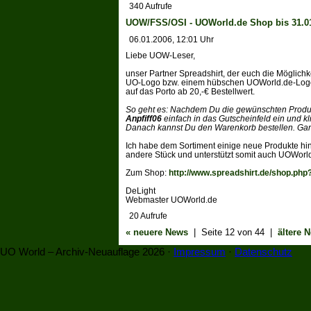
340 Aufrufe
UOW/FSS/OSI - UOWorld.de Shop bis 31.01
06.01.2006, 12:01 Uhr
Liebe UOW-Leser,
unser Partner Spreadshirt, der euch die Möglichkeit
UO-Logo bzw. einem hübschen UOWorld.de-Logo k
auf das Porto ab 20,-€ Bestellwert.
So geht es: Nachdem Du die gewünschten Produk
Anpfiff06
einfach in das Gutscheinfeld ein und kl
Danach kannst Du den Warenkorb bestellen. Ganz
Ich habe dem Sortiment einige neue Produkte hinzu
andere Stück und unterstützt somit auch UOWorl
Zum Shop:
http://www.spreadshirt.de/shop.php
DeLight
Webmaster UOWorld.de
20 Aufrufe
« neuere News
| Seite 12 von 44 |
ältere 
UO World – Archiv-Neuauflage 2026 ·
Impressum
·
Datenschutz