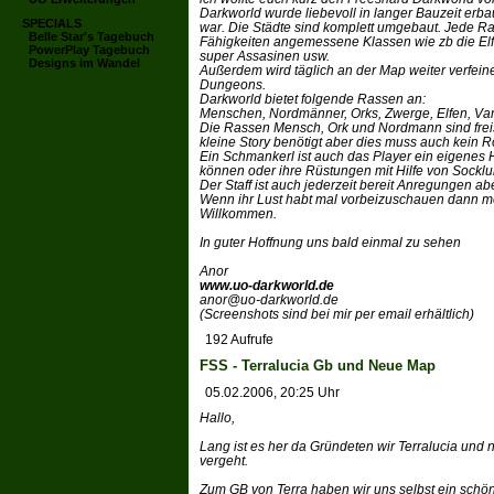
Darkworld wurde liebevoll in langer Bauzeit erbau
SPECIALS
war. Die Städte sind komplett umgebaut. Jede Ra
Belle Star's Tagebuch
Fähigkeiten angemessene Klassen wie zb die El
PowerPlay Tagebuch
super Assasinen usw.
Designs im Wandel
Außerdem wird täglich an der Map weiter verfeine
Dungeons.
Darkworld bietet folgende Rassen an:
Menschen, Nordmänner, Orks, Zwerge, Elfen, Va
Die Rassen Mensch, Ork und Nordmann sind frei
kleine Story benötigt aber dies muss auch kein R
Ein Schmankerl ist auch das Player ein eigenes
können oder ihre Rüstungen mit Hilfe von Sockl
Der Staff ist auch jederzeit bereit Anregungen a
Wenn ihr Lust habt mal vorbeizuschauen dann mel
Willkommen.
In guter Hoffnung uns bald einmal zu sehen
Anor
www.uo-darkworld.de
anor@uo-darkworld.de
(Screenshots sind bei mir per email erhältlich)
192 Aufrufe
FSS - Terralucia Gb und Neue Map
05.02.2006, 20:25 Uhr
Hallo,
Lang ist es her da Gründeten wir Terralucia und n
vergeht.
Zum GB von Terra haben wir uns selbst ein sch