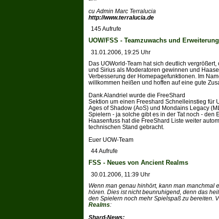
cu Admin Marc Terralucia
http://www.terralucia.de
145 Aufrufe
UOW/FSS - Teamzuwachs und Erweiterung 
31.01.2006, 19:25 Uhr
Das UOWorld-Team hat sich deutlich vergrößert, 
und Sirius als Moderatoren gewinnen und Haase
Verbesserung der Homepagefunktionen. Im Nam
willkommen heißen und hoffen auf eine gute Zu
Dank Alandriel wurde die FreeShard
Sektion um einen Freeshard Schnelleinstieg für
Ages of Shadow (AoS) und Mondains Legacy (ML) 
Spielern - ja solche gibt es in der Tat noch - den 
Haasenfuss hat die FreeShard Liste weiter automa
technischen Stand gebracht.
Euer UOW-Team
44 Aufrufe
FSS - Neues von Ancient Realms
30.01.2006, 11:39 Uhr
Wenn man genau hinhört, kann man manchmal e
hören. Dies ist nicht beunruhigend, denn das heißt
den Spielern noch mehr Spielspaß zu bereiten. Vie
Realms
:
Shard-News: