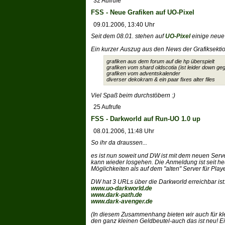
32 Aufrufe
FSS - Neue Grafiken auf UO-Pixel
09.01.2006, 13:40 Uhr
Seit dem 08.01. stehen auf
UO-Pixel
einige neue
Ein kurzer Auszug aus den News der Grafiksektio
grafiken aus dem forum auf die hp überspielt
grafiken vom shard oldscotia (ist leider down g
grafiken vom adventskalender
diverser dekokram & ein paar fixes alter files
Viel Spaß beim durchstöbern :)
25 Aufrufe
FSS - Darkworld auf Run-UO 1.0 up
08.01.2006, 11:48 Uhr
So ihr da draussen...
es ist nun soweit und DW ist mit dem neuen Ser
kann wieder losgehen. Die Anmeldung ist seit h
Möglichkeiten als auf dem "alten" Server für Playe
DW hat 3 URLs über die Darkworld erreichbar ist
www.uo-darkworld.de
www.dark-path.de
www.dark-avenger.de
(In diesem Zusammenhang bieten wir auch für kle
den ganz kleinen Geldbeutel-auch das ist neu! E