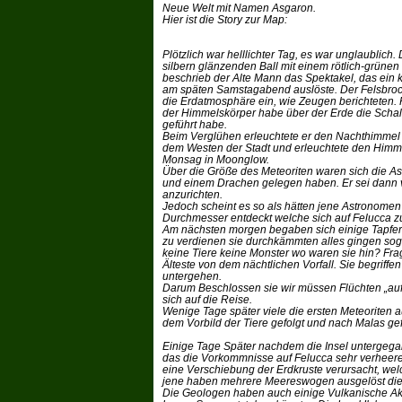
Neue Welt mit Namen Asgaron.
Hier ist die Story zur Map:
Plötzlich war helllichter Tag, es war unglaublic
silbern glänzenden Ball mit einem rötlich-grünen
beschrieb der Alte Mann das Spektakel, das ein
am späten Samstagabend auslöste. Der Felsbroc
die Erdatmosphäre ein, wie Zeugen berichteten. R
der Himmelskörper habe über der Erde die Scha
geführt habe.
Beim Verglühen erleuchtete er den Nachthimmel 
dem Westen der Stadt und erleuchtete den Himm
Monsag in Moonglow.
Über die Größe des Meteoriten waren sich die A
und einem Drachen gelegen haben. Er sei dann 
anzurichten.
Jedoch scheint es so als hätten jene Astronome
Durchmesser entdeckt welche sich auf Felucca 
Am nächsten morgen begaben sich einige Tapfere
zu verdienen sie durchkämmten alles gingen sogar
keine Tiere keine Monster wo waren sie hin? Frag
Älteste von dem nächtlichen Vorfall. Sie begriffe
untergehen.
Darum Beschlossen sie wir müssen Flüchten „au
sich auf die Reise.
Wenige Tage später viele die ersten Meteoriten 
dem Vorbild der Tiere gefolgt und nach Malas ge
Einige Tage Später nachdem die Insel untergeg
das die Vorkommnisse auf Felucca sehr verheere
eine Verschiebung der Erdkruste verursacht, wel
jene haben mehrere Meereswogen ausgelöst die s
Die Geologen haben auch einige Vulkanische Akti