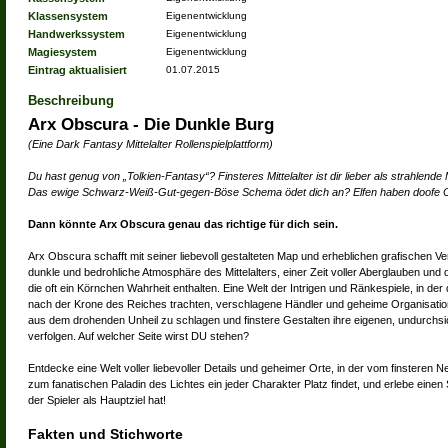
Klassensystem
Eigenentwicklung
Handwerkssystem
Eigenentwicklung
Magiesystem
Eigenentwicklung
Eintrag aktualisiert
01.07.2015
Beschreibung
Arx Obscura - Die Dunkle Burg
(Eine Dark Fantasy Mittelalter Rollenspielplattform)
Du hast genug von „Tolkien-Fantasy“? Finsteres Mittelalter ist dir lieber als strahlen
Das ewige Schwarz-Weiß-Gut-gegen-Böse Schema ödet dich an? Elfen haben doofe 
Dann könnte Arx Obscura genau das richtige für dich sein.
Arx Obscura schafft mit seiner liebevoll gestalteten Map und erheblichen grafischen V
dunkle und bedrohliche Atmosphäre des Mittelalters, einer Zeit voller Aberglauben und
die oft ein Körnchen Wahrheit enthalten. Eine Welt der Intrigen und Ränkespiele, in der 
nach der Krone des Reiches trachten, verschlagene Händler und geheime Organisatio
aus dem drohenden Unheil zu schlagen und finstere Gestalten ihre eigenen, undurchsi
verfolgen. Auf welcher Seite wirst DU stehen?
Entdecke eine Welt voller liebevoller Details und geheimer Orte, in der vom finsteren 
zum fanatischen Paladin des Lichtes ein jeder Charakter Platz findet, und erlebe eine
der Spieler als Hauptziel hat!
Fakten und Stichworte