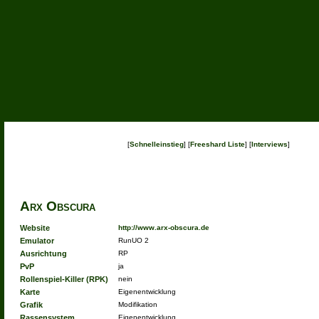
[
Schnelleinstieg
] [
Freeshard Liste
] [
Interviews
]
Arx Obscura
Website
http://www.arx-obscura.de
Emulator
RunUO 2
Ausrichtung
RP
PvP
ja
Rollenspiel-Killer (RPK)
nein
Karte
Eigenentwicklung
Grafik
Modifikation
Rassensystem
Eigenentwicklung