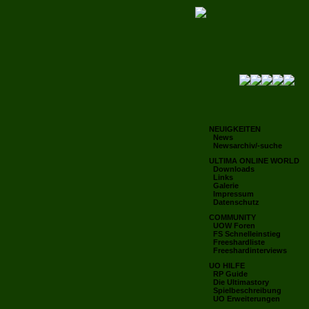
NEUIGKEITEN
News
Newsarchiv/-suche
ULTIMA ONLINE WORLD
Downloads
Links
Galerie
Impressum
Datenschutz
COMMUNITY
UOW Foren
FS Schnelleinstieg
Freeshardliste
Freeshardinterviews
UO HILFE
RP Guide
Die Ultimastory
Spielbeschreibung
UO Erweiterungen