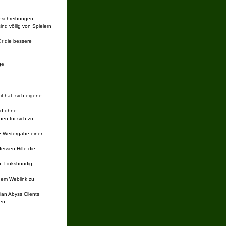
beschreibungen
nd völlig von Spielern
ür die bessere
ge
it hat, sich eigene
und ohne
ben für sich zu
e Weitergabe einer
essen Hilfe die
n, Linksbündig,
inem Weblink zu
ian Abyss Clients
en.