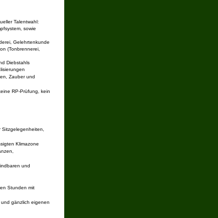
eller Talentwahl:
mpfsystem, sowie
derei, Gelehrtenkunde
ion (Tonbrennerei,
nd Diebstahls
alisierungen
ten, Zauber und
keine RP-Prüfung, kein
r Sitzgelegenheiten,
ssigten Klimazone
anzen,
findbaren und
ren Stunden mit
 und gänzlich eigenen