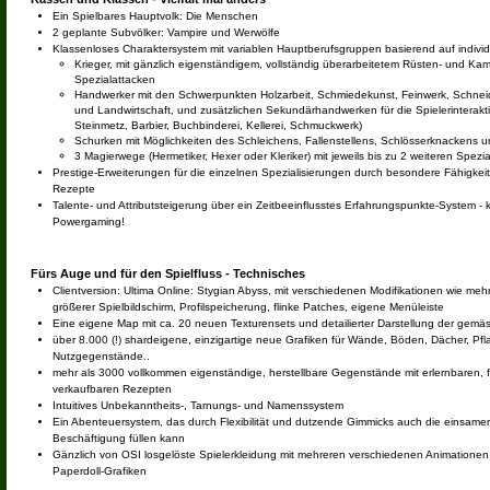
Ein Spielbares Hauptvolk: Die Menschen
2 geplante Subvölker: Vampire und Werwölfe
Klassenloses Charaktersystem mit variablen Hauptberufsgruppen basierend auf individu
Krieger, mit gänzlich eigenständigem, vollständig überarbeitetem Rüsten- und Ka
Spezialattacken
Handwerker mit den Schwerpunkten Holzarbeit, Schmiedekunst, Feinwerk, Schnei
und Landwirtschaft, und zusätzlichen Sekundärhandwerken für die Spielerinterakt
Steinmetz, Barbier, Buchbinderei, Kellerei, Schmuckwerk)
Schurken mit Möglichkeiten des Schleichens, Fallenstellens, Schlösserknackens u
3 Magierwege (Hermetiker, Hexer oder Kleriker) mit jeweils bis zu 2 weiteren Spezi
Prestige-Erweiterungen für die einzelnen Spezialisierungen durch besondere Fähigkei
Rezepte
Talente- und Attributsteigerung über ein Zeitbeeinflusstes Erfahrungspunkte-System - 
Powergaming!
Fürs Auge und für den Spielfluss - Technisches
Clientversion: Ultima Online: Stygian Abyss, mit verschiedenen Modifikationen wie meh
größerer Spielbildschirm, Profilspeicherung, flinke Patches, eigene Menüleiste
Eine eigene Map mit ca. 20 neuen Texturensets und detailierter Darstellung der gemä
über 8.000 (!) shardeigene, einzigartige neue Grafiken für Wände, Böden, Dächer, Pfl
Nutzgegenstände..
mehr als 3000 vollkommen eigenständige, herstellbare Gegenstände mit erlernbaren, 
verkaufbaren Rezepten
Intuitives Unbekanntheits-, Tarnungs- und Namenssystem
Ein Abenteuersystem, das durch Flexibilität und dutzende Gimmicks auch die einsame
Beschäftigung füllen kann
Gänzlich von OSI losgelöste Spielerkleidung mit mehreren verschiedenen Animationen
Paperdoll-Grafiken