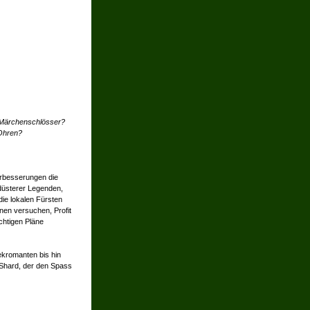
de Märchenschlösser?
Ohren?
erbesserungen die
 düsterer Legenden,
die lokalen Fürsten
nen versuchen, Profit
chtigen Pläne
Nekromanten bis hin
n Shard, der den Spass