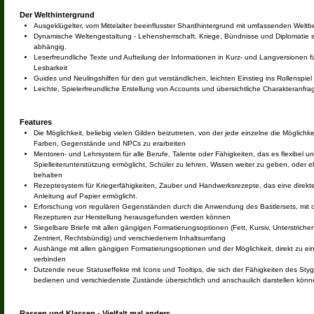
Der Welthintergrund
Ausgeklügelter, vom Mittelalter beeinflusster Shardhintergrund mit umfassenden Welt
Dynamische Weltengestaltung - Lehensherrschaft, Kriege, Bündnisse und Diplomatie si
abhängig.
Leserfreundliche Texte und Aufteilung der Informationen in Kurz- und Langversionen f
Lesbarkeit
Guides und Neulingshilfen für den gut verständlichen, leichten Einstieg ins Rollenspiel
Leichte, Spielerfreundliche Erstellung von Accounts und übersichtliche Charakteranfra
Features
Die Möglichkeit, beliebig vielen Gilden beizutreten, von der jede einzelne die Möglichke
Farben, Gegenstände und NPCs zu erarbeiten
Mentoren- und Lehrsystem für alle Berufe, Talente oder Fähigkeiten, das es flexibel 
Spielleiterunterstützung ermöglicht, Schüler zu lehren, Wissen weiter zu geben, oder e
behalten
Rezeptesystem für Kriegerfähigkeiten, Zauber und Handwerksrezepte, das eine direkt
Anleitung auf Papier ermöglicht.
Erforschung von regulären Gegenständen durch die Anwendung des Bastlersets, mit d
Rezepturen zur Herstellung herausgefunden werden können
Siegelbare Briefe mit allen gängigen Formatierungsoptionen (Fett, Kursiv, Unterstriche
Zentriert, Rechtsbündig) und verschiedenem Inhaltsumfang
Aushänge mit allen gängigen Formatierungsoptionen und der Möglichkeit, direkt zu e
verbinden
Dutzende neue Statuseffekte mit Icons und Tooltips, die sich der Fähigkeiten des Styg
bedienen und verschiedenste Zustände übersichtlich und anschaulich darstellen könn
Rassen und Klassen - Vielfalt mal anders